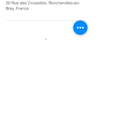
20 Rue des Croisettes, Roncherolles-en-
Bray, France
DronesBTP@gmail.com
| Tél :
07
66 08 03 63
© 2019 by Drones BTP.
Le spécialiste de la prise de vue d'image /
photo / vidéo / photogrammétrie aérienne
par drone sur chantier, pour géomètre, btp
en Seine Maritime 76 (Le Havre, Rouen,
Dieppe ...).