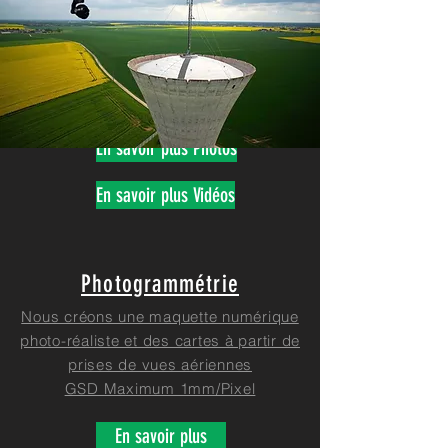
Photographie et vidéo
aérienne
Nous réalisons pour vous vos photos
et vidéos depuis les airs.
En savoir plus Photos
En savoir plus Vidéos
Photogrammétrie
Nous créons une maquette numérique
photo-réaliste et des cartes à partir de
prises de vues aériennes
GSD Maximum 1mm/Pixel
En savoir plus